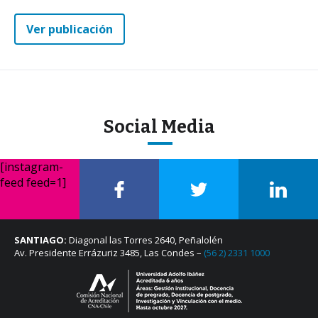
Ver publicación
Social Media
[instagram-
feed feed=1]
SANTIAGO:
Diagonal las Torres 2640, Peñalolén
Av. Presidente Errázuriz 3485, Las Condes –
(56 2) 2331 1000