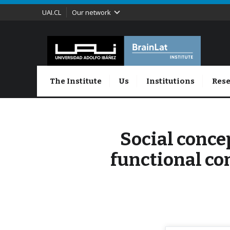
UAI.CL
Our network
The Institute
Us
Institutions
Rese
Social conce
functional con