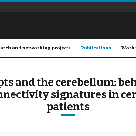
arch and networking projects
Publications
Work 
pts and the cerebellum: be
nectivity signatures in ce
patients