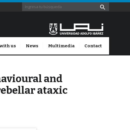
with us
News
Multimedia
Contact
havioural and
rebellar ataxic