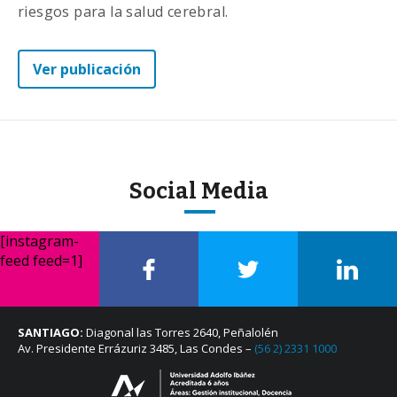
riesgos para la salud cerebral.
Ver publicación
Social Media
[instagram-
feed feed=1]
SANTIAGO:
Diagonal las Torres 2640, Peñalolén
Av. Presidente Errázuriz 3485, Las Condes –
(56 2) 2331 1000