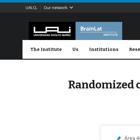
UAI.CL
Our network
The Institute
Us
Institutions
Rese
Randomized co
Área d