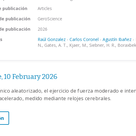
e publicación
Articles
de publicación
GeroScience
de publicación
2026
s
Raúl Gonzalez
-
Carlos Coronel
-
Agustín Ibañez
-
N., Gates, A. T., Kjaer, M., Siebner, H. R., Boraxbekk
, 10 February 2026
nico aleatorizado, el ejercicio de fuerza moderado e inte
acelerado, medido mediante relojes cerebrales.
ón