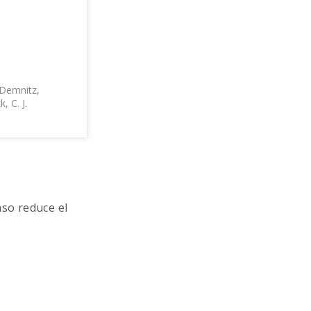
Demnitz,
, C. J.
nso reduce el