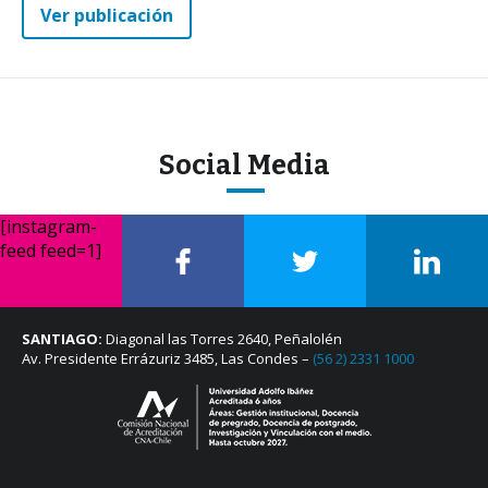
Ver publicación
Social Media
[instagram-
feed feed=1]
SANTIAGO:
Diagonal las Torres 2640, Peñalolén
Av. Presidente Errázuriz 3485, Las Condes –
(56 2) 2331 1000