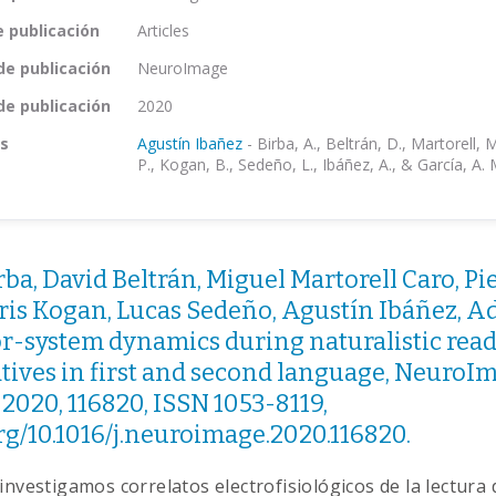
e publicación
Articles
de publicación
NeuroImage
de publicación
2020
s
Agustín Ibañez
-
Birba, A., Beltrán, D., Martorell, M
P., Kogan, B., Sedeño, L., Ibáñez, A., & García, A. 
ba, David Beltrán, Miguel Martorell Caro, Pi
ris Kogan, Lucas Sedeño, Agustín Ibáñez, Ad
or-system dynamics during naturalistic read
tives in first and second language, NeuroI
2020, 116820, ISSN 1053-8119,
org/10.1016/j.neuroimage.2020.116820.
investigamos correlatos electrofisiológicos de la lectura 