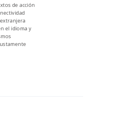
extos de acción
nectividad
 extranjera
n el idioma y
ismos
obustamente