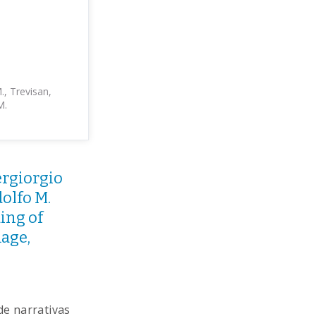
., Trevisan,
M.
ergiorgio
olfo M.
ing of
mage,
de narrativas