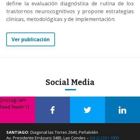
define la evaluación diagnóstica de rutina de los
trastornos neurocognitivos y propone estrategias
clínicas, metodológicas y de implementación.
Ver publicación
Social Media
[instagram-
feed feed=1]
SANTIAGO:
Diagonal las Torres 2640, Peñalolén
Av. Presidente Errázuriz 3485, Las Condes –
(56 2) 2331 1000