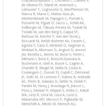
Chatzikostopoulos T, Chicherio C, Clarens F,
de Oliveira FF, Filardi M, Invernizzi L,
Lebouvier T, Logroscino G, MacPherson SE,
Manca R, Marra C, Matias-Guiu JA,
Montembeault M, Papagno C, Pomati S,
Possenti M, Piguet O, Sacco L, Schild AK,
Sollberger M, Tábuas-Pereira M, Tsatali M,
Tsolaki M, van den Berg E, Cappa SF,
Bertoux M, Kumfor F, Van den Stock J,
Boccardi M, Welsh-Bohmer KA, Cerami C,
Agosta F, Canu E, Almkvist O, Hagman G,
Winblad B, Altomare D, Angioni D, Annoni
JM, Beretta L, Berres M, Bessi V, Fimm I,
Kilimann I, Bora E, Brioschi-Guevara A,
Buchmann A, Gietl A, Bussè C, Cagnin A,
Chander R, Kliegel M, Mella N, Costa A,
Coulangers C, Ousset PJ, Cupidi C, Démonet
JF, Didic M, Di Lorenzo F, Dubois B, Andrade
AC, Fimm B, Galasko D, Girtler N, Nobili F,
Pardini M, Henry J, Bourdage R, Jiskoot L,
Poos J, Seelaar H, Klöppel S, Krebs C, Kukull
WA, Levy R, Lima M, Luca A, Luzzi S,
Matarrubia MF, Mecocci P, Pigliautile M,
Menichelli A, Mitolo M, Monsch AU,