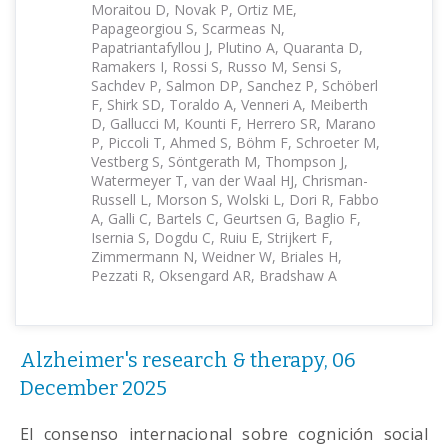
Moraitou D, Novak P, Ortiz ME,
Papageorgiou S, Scarmeas N,
Papatriantafyllou J, Plutino A, Quaranta D,
Ramakers I, Rossi S, Russo M, Sensi S,
Sachdev P, Salmon DP, Sanchez P, Schöberl
F, Shirk SD, Toraldo A, Venneri A, Meiberth
D, Gallucci M, Kounti F, Herrero SR, Marano
P, Piccoli T, Ahmed S, Böhm F, Schroeter M,
Vestberg S, Söntgerath M, Thompson J,
Watermeyer T, van der Waal HJ, Chrisman-
Russell L, Morson S, Wolski L, Dori R, Fabbo
A, Galli C, Bartels C, Geurtsen G, Baglio F,
Isernia S, Dogdu C, Ruiu E, Strijkert F,
Zimmermann N, Weidner W, Briales H,
Pezzati R, Oksengard AR, Bradshaw A
Alzheimer's research & therapy, 06
December 2025
El consenso internacional sobre cognición social