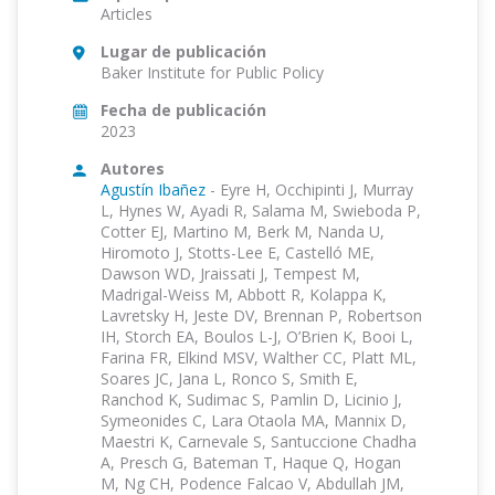
Articles
Lugar de publicación
Baker Institute for Public Policy
Fecha de publicación
2023
Autores
Agustín Ibañez
-
Eyre H, Occhipinti J, Murray
L, Hynes W, Ayadi R, Salama M, Swieboda P,
Cotter EJ, Martino M, Berk M, Nanda U,
Hiromoto J, Stotts-Lee E, Castelló ME,
Dawson WD, Jraissati J, Tempest M,
Madrigal-Weiss M, Abbott R, Kolappa K,
Lavretsky H, Jeste DV, Brennan P, Robertson
IH, Storch EA, Boulos L-J, O’Brien K, Booi L,
Farina FR, Elkind MSV, Walther CC, Platt ML,
Soares JC, Jana L, Ronco S, Smith E,
Ranchod K, Sudimac S, Pamlin D, Licinio J,
Symeonides C, Lara Otaola MA, Mannix D,
Maestri K, Carnevale S, Santuccione Chadha
A, Presch G, Bateman T, Haque Q, Hogan
M, Ng CH, Podence Falcao V, Abdullah JM,