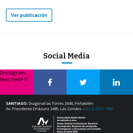
Ver publicación
Social Media
[instagram-
feed feed=1]
SANTIAGO:
Diagonal las Torres 2640, Peñalolén
Av. Presidente Errázuriz 3485, Las Condes –
(56 2) 2331 1000