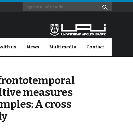
with us
News
Multimedia
Contact
 frontotemporal
nitive measures
mples: A cross
dy