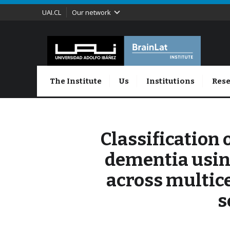
UAI.CL
Our network
The Institute
Us
Institutions
Rese
Classification
dementia using
across multic
s