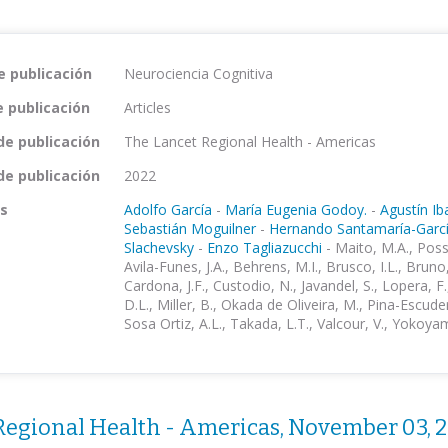
e publicación
Neurociencia Cognitiva
e publicación
Articles
de publicación
The Lancet Regional Health - Americas
de publicación
2022
s
Adolfo García
-
María Eugenia Godoy.
-
Agustín Ib
Sebastián Moguilner
-
Hernando Santamaría-Garc
Slachevsky
-
Enzo Tagliazucchi
-
Maito, M.A., Possi
Avila-Funes, J.A., Behrens, M.I., Brusco, I.L., Bruno
Cardona, J.F., Custodio, N., Javandel, S., Lopera, F
D.L., Miller, B., Okada de Oliveira, M., Pina-Escude
Sosa Ortiz, A.L., Takada, L.T., Valcour, V., Yokoyam
Regional Health - Americas, November 03, 