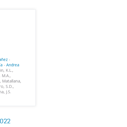
añez
-
ía
-
Andrea
n, K.L.,
, M.A.,
., Matallana,
ro, S.D.,
a, J.S.
2022