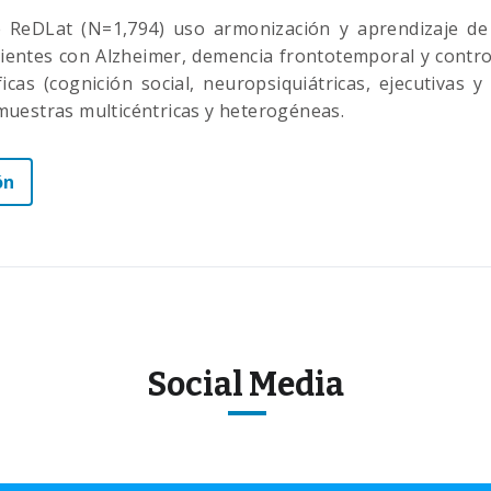
e ReDLat (N=1,794) uso armonización y aprendizaje d
cientes con Alzheimer, demencia frontotemporal y cont
icas (cognición social, neuropsiquiátricas, ejecutivas y 
uestras multicéntricas y heterogéneas.
ón
Social Media