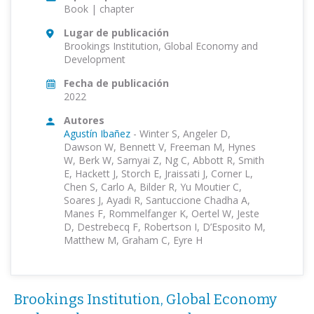
Book | chapter
Lugar de publicación
Brookings Institution, Global Economy and
Development
Fecha de publicación
2022
Autores
Agustín Ibañez
-
Winter S, Angeler D,
Dawson W, Bennett V, Freeman M, Hynes
W, Berk W, Sarnyai Z, Ng C, Abbott R, Smith
E, Hackett J, Storch E, Jraissati J, Corner L,
Chen S, Carlo A, Bilder R, Yu Moutier C,
Soares J, Ayadi R, Santuccione Chadha A,
Manes F, Rommelfanger K, Oertel W, Jeste
D, Destrebecq F, Robertson I, D’Esposito M,
Matthew M, Graham C, Eyre H
Brookings Institution, Global Economy