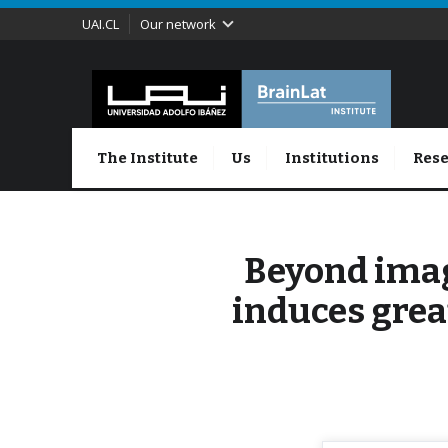
UAI.CL
Our network
The Institute
Us
Institutions
Rese
Beyond imag
induces great