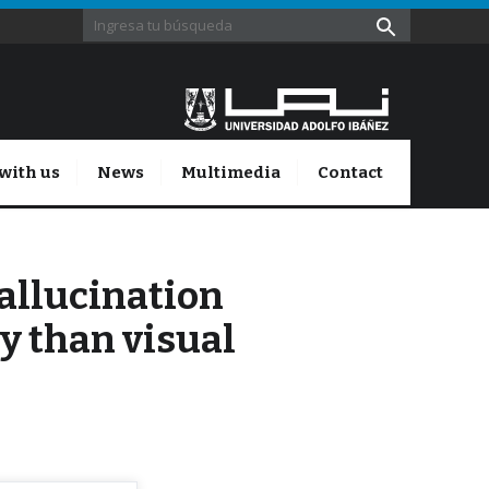
with us
News
Multimedia
Contact
allucination
ty than visual