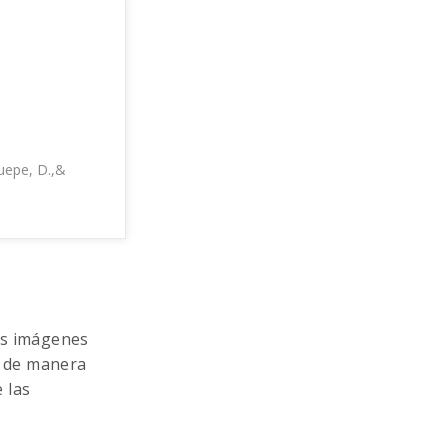
Huepe, D.,&
as imágenes
al de manera
e las