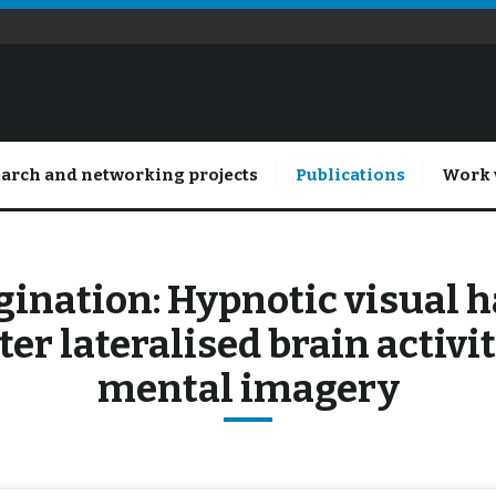
arch and networking projects
Publications
Work 
ination: Hypnotic visual h
er lateralised brain activi
mental imagery