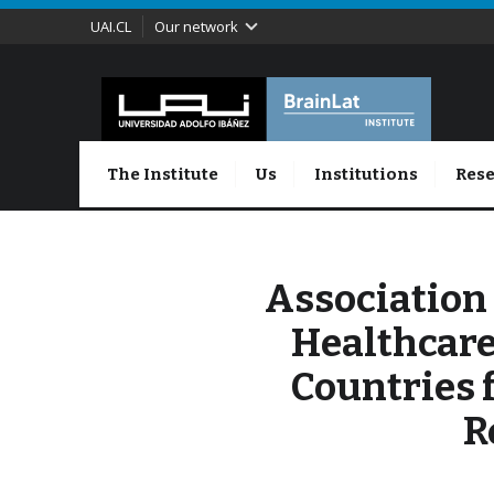
UAI.CL
Our network
The Institute
Us
Institutions
Rese
Association
Healthcare
Countries 
R