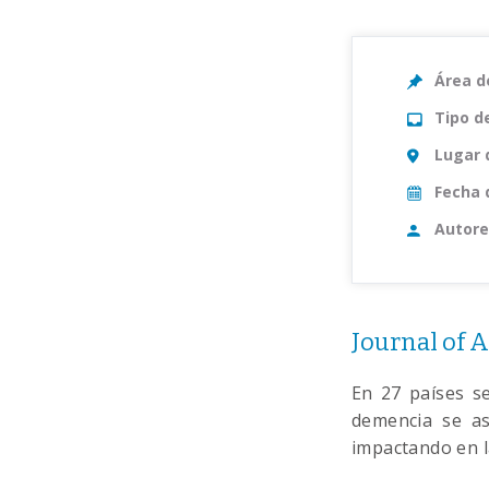
Área d
Tipo d
Lugar 
Fecha 
Autore
Journal of 
En 27 países s
demencia se as
impactando en la