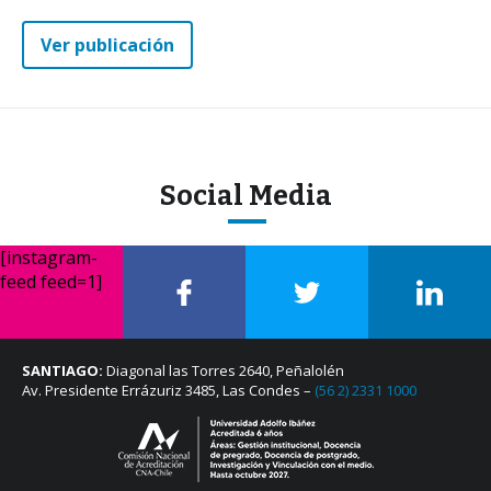
Ver publicación
Social Media
[instagram-
feed feed=1]
SANTIAGO:
Diagonal las Torres 2640, Peñalolén
Av. Presidente Errázuriz 3485, Las Condes –
(56 2) 2331 1000