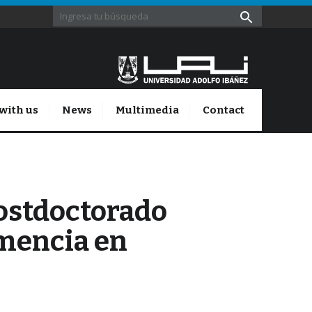
with us
News
Multimedia
Contact
Postdoctorado
emencia en