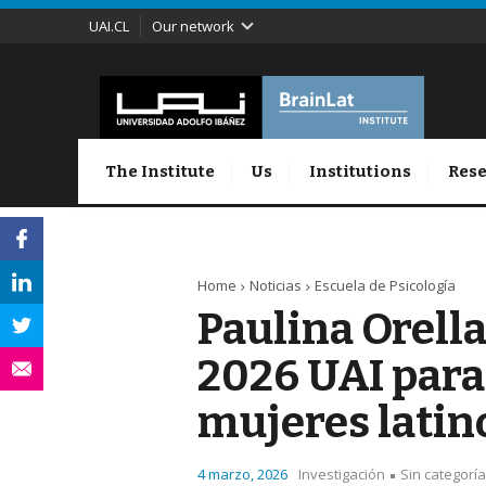
UAI.CL
Our network
The Institute
Us
Institutions
Rese
Home
Noticias
Escuela de Psicología
Paulina Orell
2026 UAI para
mujeres lati
4 marzo, 2026
Investigación
Sin categoría