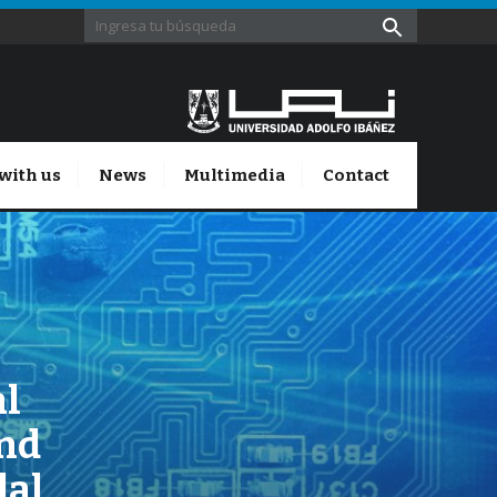
with us
News
Multimedia
Contact
al
nd
dal