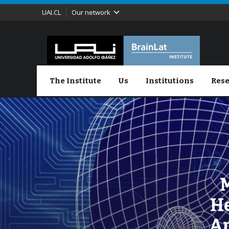
UAI.CL
Our network
The Institute
Us
Institutions
Rese
M
H
Ap