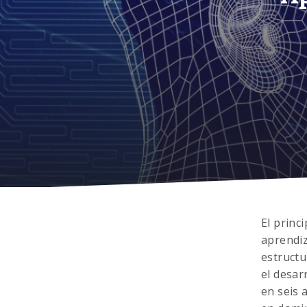
El princ
aprendiz
estructu
el desar
en seis 