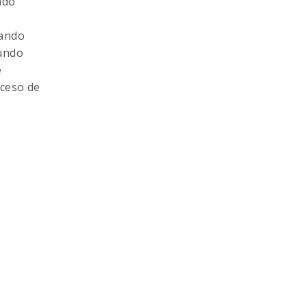
ndo
s
sando
fundo
e
oceso de