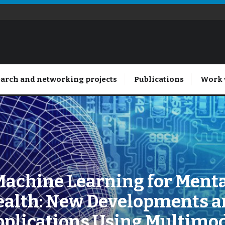
arch and networking projects
Publications
Work 
achine Learning for Ment
ealth: New Developments a
plications Using Multimo