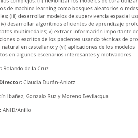
ios complejos; (ii) flexibilizar los modelos de cura utiliza
os de machine learning como bosques aleatorios o rede
es; (iii) desarrollar modelos de supervivencia espacial u
 iv) desarrollar algoritmos eficientes de aprendizaje pro
atos multimodales; v) extraer información importante d
ciones o escritos de los pacientes usando técnicas de pr
 natural en castellano; y (vi) aplicaciones de los modelos
os en algunos escenarios interesantes y motivadores.
:
Rolando de la Cruz
Director:
Claudia Durán-Aniotz
ín Ibañez, Gonzalo Ruz y Moreno Bevilacqua
:
ANID/Anillo