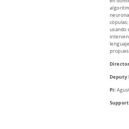
en domin
algoritm
neuronal
cópulas;
usando d
interven
lenguaje
propuest
Director
Deputy 
Pi:
Agust
Support