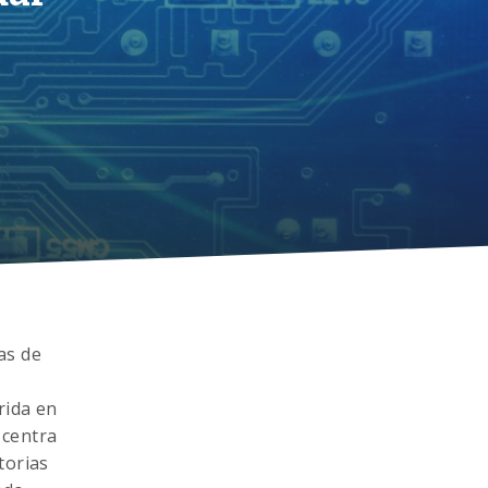
as de
rida en
 centra
torias