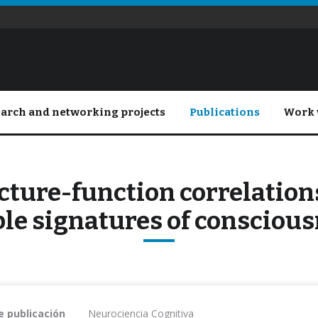
arch and networking projects
Publications
Work 
ture-function correlation
ble signatures of consciou
e publicación
Neurociencia Cognitiva