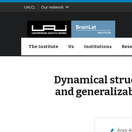
UAI.CL
Our network
The Institute
Us
Institutions
Rese
Dynamical struc
and generaliza
Área d