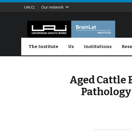
UAI.CL
Our network
The Institute
Us
Institutions
Rese
Aged Cattle 
Pathology