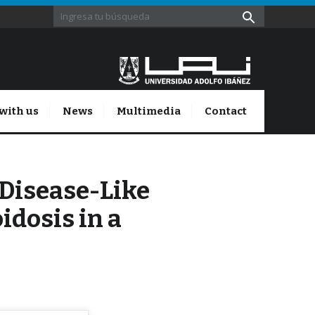
with us
News
Multimedia
Contact
 Disease-Like
dosis in a