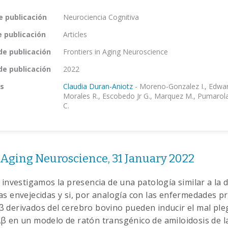
e publicación
Neurociencia Cognitiva
e publicación
Articles
de publicación
Frontiers in Aging Neuroscience
de publicación
2022
s
Claudia Duran-Aniotz
-
Moreno-Gonzalez I., Edward
Morales R., Escobedo Jr G., Marquez M., Pumarol
C.
n Aging Neuroscience, 31 January 2022
 investigamos la presencia de una patología similar a la d
s envejecidas y si, por analogía con las enfermedades pr
 derivados del cerebro bovino pueden inducir el mal ple
β en un modelo de ratón transgénico de amiloidosis de la