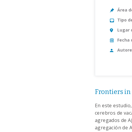
Área d
Tipo d
Lugar 
Fecha 
Autore
Frontiers i
En este estudio,
cerebros de vaca
agregados de Aβ
agregación de A