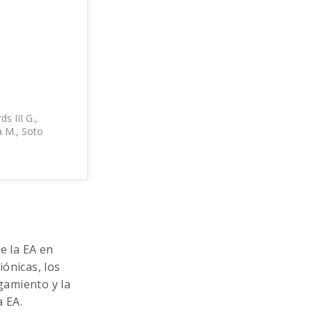
s III G.,
a M., Soto
e la EA en
iónicas, los
gamiento y la
 EA.